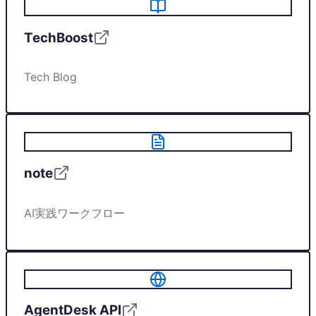
TechBoost
Tech Blog
note
AI実践ワークフロー
AgentDesk API