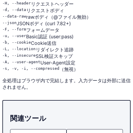
-H, --header
リクエストヘッダー
-d, --data
リクエストボディ
--data-raw
rawボディ（@ファイル無効）
--json
JSONボディ (curl 7.82+)
-F, --form
フォームデータ
-u, --user
Basic認証 (user:pass)
-b, --cookie
Cookie送信
-L, --location
リダイレクト追跡
-k, --insecure
SSL検証スキップ
-A, --user-agent
User-Agent設定
-s, -v, -i, --compressed
（無視）
全処理はブラウザ内で完結します。入力データは外部に送信
されません。
関連ツール