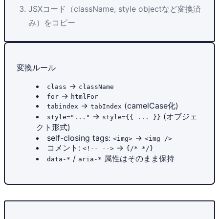
JSXコード（className, style objectなど変換済
み）をコピー
変換ルール
→
class
className
→
for
htmlFor
→
(camelCase化)
tabindex
tabIndex
→
(オブジェ
style="..."
style={{ ... }}
クト形式)
self-closing tags:
→
<img>
<img />
コメント:
→
<!-- -->
{/* */}
/
属性はそのまま保持
data-*
aria-*