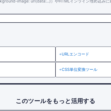
ground-image: url(data:...)）やHTMLインライン埋め込
URLエンコード
CSS単位変換ツール
このツールをもっと活用する