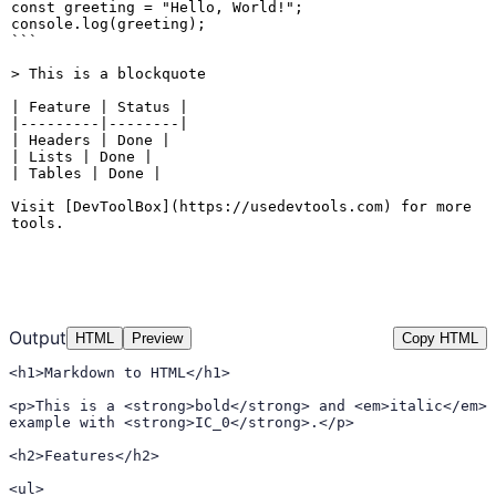
Output
HTML
Preview
Copy HTML
<h1>Markdown to HTML</h1>

<p>This is a <strong>bold</strong> and <em>italic</em> 
example with <strong>IC_0</strong>.</p>

<h2>Features</h2>

<ul>
