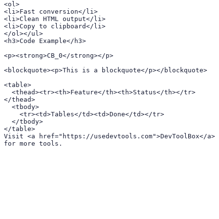
<ol>

<li>Fast conversion</li>

<li>Clean HTML output</li>

<li>Copy to clipboard</li>

</ol></ul>

<h3>Code Example</h3>

<p><strong>CB_0</strong></p>

<blockquote><p>This is a blockquote</p></blockquote>

<table>

  <thead><tr><th>Feature</th><th>Status</th></tr>
</thead>

  <tbody>

    <tr><td>Tables</td><td>Done</td></tr>

  </tbody>

</table>

Visit <a href="https://usedevtools.com">DevToolBox</a> 
for more tools.