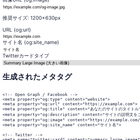
推奨サイズ: 1200×630px
URL (og:url)
サイト名 (og:site_name)
Twitterカードタイプ
生成されたメタタグ
<!-- Open Graph / Facebook -->

<meta property="og:type" content="website">

<meta property="og:url" content="https://example.com">

<meta property="og:title" content="あなたのサイトのタイトル"
<meta property="og:description" content="サ
<meta property="og:image" content="https://example.com/
<meta property="og:site_name" content="サイト名">

<!-- Twitter -->

<meta name="twitter:card" content="summary_large_image"